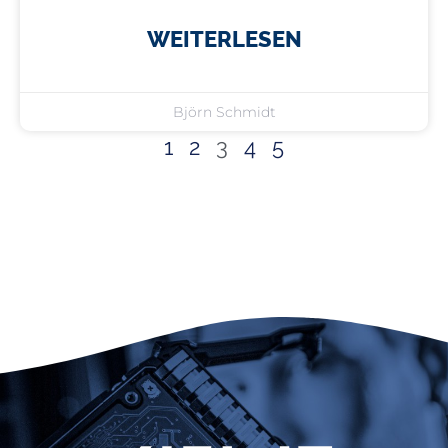
WEITERLESEN
Björn Schmidt
1
2
3
4
5