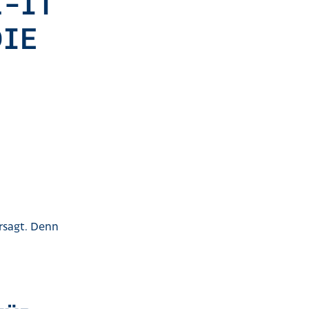
L-IT
DIE
ersagt. Denn