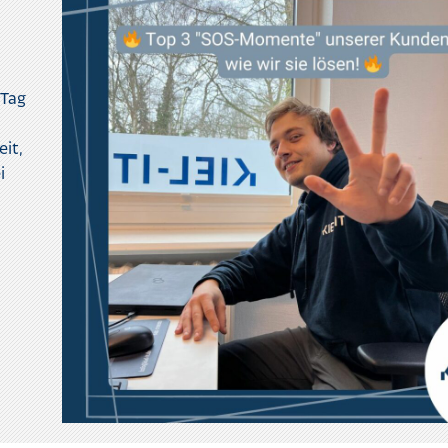
 Tag
eit,
i