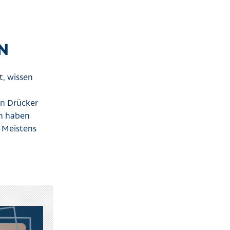
N
t, wissen
en Drücker
en haben
 Meistens