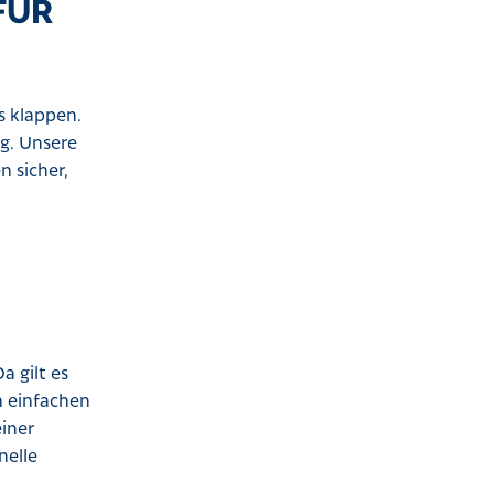
FÜR
s klappen.
ng. Unsere
 sicher,
a gilt es
n einfachen
iner
nelle