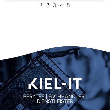
1
2
3
4
5
BERATER | FACHHÄNDLER |
DIENSTLEISTER